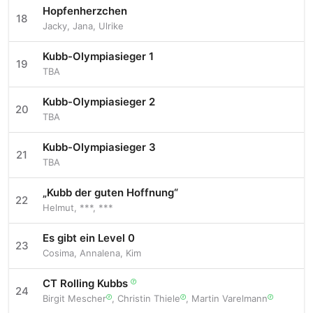
Hopfenherzchen
18
Jacky
,
Jana
,
Ulrike
Kubb-Olympiasieger 1
19
TBA
Kubb-Olympiasieger 2
20
TBA
Kubb-Olympiasieger 3
21
TBA
„Kubb der guten Hoffnung“
22
Helmut
,
***
,
***
Es gibt ein Level 0
23
Cosima
,
Annalena
,
Kim
CT Rolling Kubbs
ⓡ
24
Birgit Mescher
,
Christin Thiele
,
Martin Varelmann
ⓡ
ⓡ
ⓡ