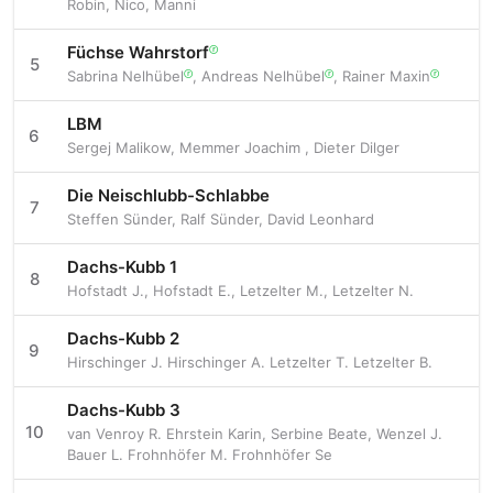
Robin
,
Nico
,
Manni
Füchse Wahrstorf
ⓡ
5
Sabrina Nelhübel
,
Andreas Nelhübel
,
Rainer Maxin
ⓡ
ⓡ
ⓡ
LBM
6
Sergej Malikow
,
Memmer Joachim
,
Dieter Dilger
Die Neischlubb-Schlabbe
7
Steffen Sünder
,
Ralf Sünder
,
David Leonhard
Dachs-Kubb 1
8
Hofstadt J.
,
Hofstadt E.
,
Letzelter M.
,
Letzelter N.
Dachs-Kubb 2
9
Hirschinger J. Hirschinger A. Letzelter T. Letzelter B.
Dachs-Kubb 3
10
van Venroy R. Ehrstein Karin, Serbine Beate, Wenzel J.
Bauer L. Frohnhöfer M. Frohnhöfer Se