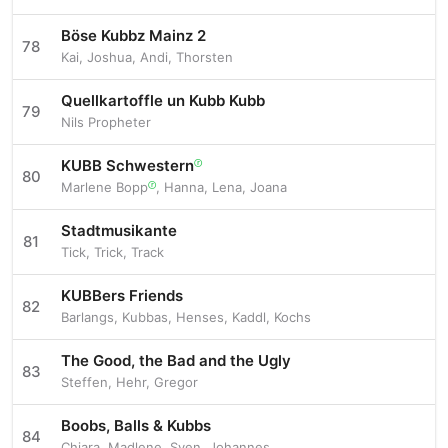
Böse Kubbz Mainz 2
78
Kai
,
Joshua
,
Andi
,
Thorsten
Quellkartoffle un Kubb Kubb
79
Nils Propheter
KUBB Schwestern
ⓡ
80
Marlene Bopp
,
Hanna
,
Lena
,
Joana
ⓡ
Stadtmusikante
81
Tick
,
Trick
,
Track
KUBBers Friends
82
Barlangs
,
Kubbas
,
Henses
,
Kaddl
,
Kochs
The Good, the Bad and the Ugly
83
Steffen
,
Hehr
,
Gregor
Boobs, Balls & Kubbs
84
Chiara
,
Madlene
,
Sven
,
Johannes