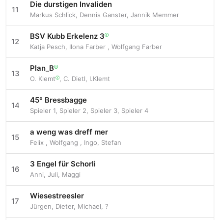
Die durstigen Invaliden
11
Markus Schlick
,
Dennis Ganster
,
Jannik Memmer
BSV Kubb Erkelenz 3
ⓡ
12
Katja Pesch
,
Ilona Farber
,
Wolfgang Farber
Plan_B
ⓡ
13
O. Klemt
,
C. Dietl
,
I.Klemt
ⓡ
45° Bressbagge
14
Spieler 1
,
Spieler 2
,
Spieler 3
,
Spieler 4
a weng was dreff mer
15
Felix
,
Wolfgang
,
Ingo
,
Stefan
3 Engel für Schorli
16
Anni
,
Juli
,
Maggi
Wiesestreesler
17
Jürgen
,
Dieter
,
Michael
,
?