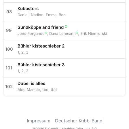
Kubbsters
98
Daniel
,
Nadine
,
Emma
,
Ben
Sundköppe and friend
ⓡ
99
Jens Pergande
,
Dana Lehmann
,
Erik Niemierski
ⓡ
ⓡ
Bühler kisteschieber 2
100
1
,
2
,
3
Bühler kisteschieber 3
101
1
,
2
,
3
Dabei is alles
102
Aldo Mampe
,
tbd
,
tbd
Impressum
Deutscher Kubb-Bund
©2026 DKubbB
- Mathias Bräu -
v4.8.0