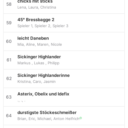
chicks mit sticks
58
Lena
,
Laura
,
Christina
45° Bressbagge 2
59
Spieler 1
,
Spieler 2
,
Spieler 3
leicht Daneben
60
Mia
,
Aline
,
Maren
,
Nicole
Sickinger Highlander
61
Markus
,
Lukas
,
Philipp
Sickinger Highlanderinne
62
Kristina
,
Caro
,
Jasmin
Asterix, Obelix und Idefix
63
.
,
.
,
.
durstigste Stöckeschmeißer
64
Brian
,
Eric
,
Michael
,
Anton Helfrich
ⓡ