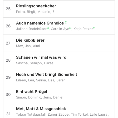
Rieslingschneckcher
25
Petra
,
Birgit
,
Melanie
,
?
Auch namenlos Grandios
ⓡ
26
Juliane Rodehüser
,
Carolin Aye
,
Katja Patzer
ⓡ
ⓡ
ⓡ
Die KubbBierer
27
Max
,
Jan
,
Almi
Schauen wir mal was wird
28
Sascha
,
Semjon
,
Lukas
Hoch und Weit bringt Sicherheit
29
Eileen
,
Lea
,
Selina
,
Lisa
,
Sarah
Eintracht Prügel
30
Simon
,
Dominic
,
Jens
,
Daniel
Met, Matt & Missgeschick
31
Tobse Totalausfall
,
Zuner Zappe
,
Tim Torkel
,
Lalle Laura
,