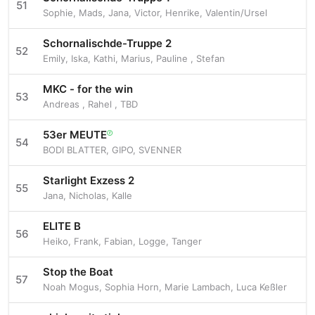
51
Sophie
,
Mads
,
Jana
,
Victor
,
Henrike
,
Valentin/Ursel
Schornalischde-Truppe 2
52
Emily
,
Iska
,
Kathi
,
Marius
,
Pauline
,
Stefan
MKC - for the win
53
Andreas
,
Rahel
,
TBD
53er MEUTE
ⓡ
54
BODI BLATTER
,
GIPO
,
SVENNER
Starlight Exzess 2
55
Jana
,
Nicholas
,
Kalle
ELITE B
56
Heiko
,
Frank
,
Fabian
,
Logge
,
Tanger
Stop the Boat
57
Noah Mogus
,
Sophia Horn
,
Marie Lambach
,
Luca Keßler