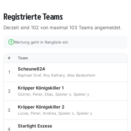
Registrierte Teams
Derzeit sind 102 von maximal 103 Teams angemeldet.
ⓡ
Wertung geht in Rangliste ein
#
Team
Scheune624
1
Raphael Graf
,
Roy Kathary
,
Max Bedeshem
Kröpper Königskiller 1
2
Günter
,
Peter
,
Elias
,
Spieler x
,
Spieler y
Kröpper Königskiller 2
3
Lucas
,
Peter
,
Andrea
,
Spieler x
,
Spieler y
Starlight Exzess
4