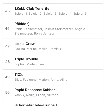
1.Kubb Club Tenerife
45
Spieler 1
,
Spieler 2
,
Spieler 3
,
Spieler 4
,
Spieler 5
Pöhlde :)
46
Daniel Steinmetzer
,
Jasmin Steinmetzer
,
Angelo
Steinmetzer
,
Ronja Jentzsch
Ischia Crew
47
Paulina
,
Marius
,
Meike
,
Dominik
Triple Trouble
48
Sophie
,
Marlen
,
Lea
112%
49
Elias
,
Fabienne
,
Marlen
,
Anna
,
Alina
Rapid Response Kubber
50
Yannik
,
Nadja
,
Eileen
,
Viktoria
Schornalischde-Truppe 1