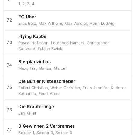
71
1
,
2
,
3
,
4
FC Uber
72
Elias Bold
,
Max Wilhelm
,
Max Weidler
,
Henri Ludwig
Flying Kubbs
73
Pascal Hofmann
,
Lourenco Hamers
,
Christopher
Burkhard
,
Fabian Zwick
Bierplauzinhos
74
Maxi
,
Tim
,
Marius
,
Marcel
Die Bühler Kistenschieber
75
Fallert Christian
,
Weber Christian
,
Fries Jennifer
,
Kuderer
Katharina
,
Ebert Anne
Die Kräuterlinge
76
Jan Keller
3 Gewinner, 2 Verbrenner
77
Spieler 1
,
Spieler 3
,
Spieler 3