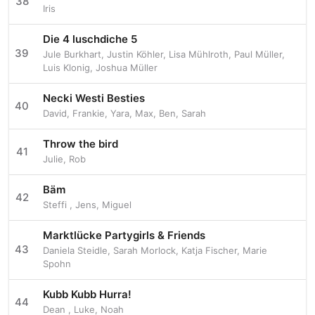
38
Iris
Die 4 luschdiche 5
39
Jule Burkhart
,
Justin Köhler
,
Lisa Mühlroth
,
Paul Müller
,
Luis Klonig
,
Joshua Müller
Necki Westi Besties
40
David
,
Frankie
,
Yara
,
Max
,
Ben
,
Sarah
Throw the bird
41
Julie
,
Rob
Bäm
42
Steffi
,
Jens
,
Miguel
Marktlücke Partygirls & Friends
43
Daniela Steidle
,
Sarah Morlock
,
Katja Fischer
,
Marie
Spohn
Kubb Kubb Hurra!
44
Dean
,
Luke
,
Noah