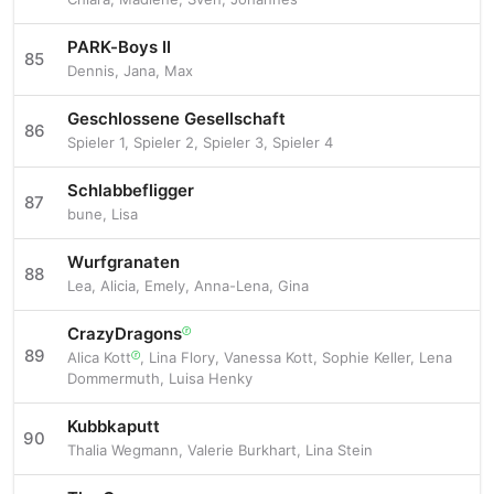
PARK-Boys II
85
Dennis
,
Jana
,
Max
Geschlossene Gesellschaft
86
Spieler 1
,
Spieler 2
,
Spieler 3
,
Spieler 4
Schlabbefligger
87
bune
,
Lisa
Wurfgranaten
88
Lea
,
Alicia
,
Emely
,
Anna-Lena
,
Gina
CrazyDragons
ⓡ
89
Alica Kott
,
Lina Flory
,
Vanessa Kott
,
Sophie Keller
,
Lena
ⓡ
Dommermuth
,
Luisa Henky
Kubbkaputt
90
Thalia Wegmann
,
Valerie Burkhart
,
Lina Stein