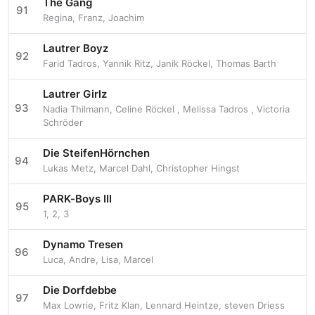
The Gang
91
Regina
,
Franz
,
Joachim
Lautrer Boyz
92
Farid Tadros
,
Yannik Ritz
,
Janik Röckel
,
Thomas Barth
Lautrer Girlz
93
Nadia Thilmann
,
Celine Röckel
,
Melissa Tadros
,
Victoria
Schröder
Die SteifenHörnchen
94
Lukas Metz
,
Marcel Dahl
,
Christopher Hingst
PARK-Boys III
95
1
,
2
,
3
Dynamo Tresen
96
Luca
,
Andre
,
Lisa
,
Marcel
Die Dorfdebbe
97
Max Lowrie
,
Fritz Klan
,
Lennard Heintze
,
steven Driess